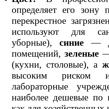
определяет его зону 
перекрестное загрязне
используют для са
уборные),
синие
— дл
помещений,
зеленые
— 
(кухни, столовые), а
ж
высоким риском и
лабораторные учреж
наиболее дешевые по
как для хозяйственных 