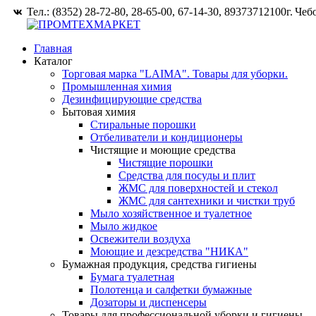
Тел.: (8352) 28-72-80, 28-65-00, 67-14-30, 89373712100
г. Че
Главная
Каталог
Торговая марка "LAIMA". Товары для уборки.
Промышленная химия
Дезинфицирующие средства
Бытовая химия
Стиральные порошки
Отбеливатели и кондиционеры
Чистящие и моющие средства
Чистящие порошки
Средства для посуды и плит
ЖМС для поверхностей и стекол
ЖМС для сантехники и чистки труб
Мыло хозяйственное и туалетное
Мыло жидкое
Освежители воздуха
Моющие и дезсредства "НИКА"
Бумажная продукция, средства гигиены
Бумага туалетная
Полотенца и салфетки бумажные
Дозаторы и диспенсеры
Товары для профессиональной уборки и гигиены