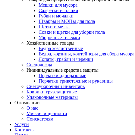
Мешки для мусора
Салфетки и тряпки
Губки и мочалки
Швабры и МОПы для пола
Щетки и метла
Совки и щетки для уборки пола
Уборочные тележки
Хозяйственные товары
Ведра хозяйственные
Ведра, корзины, контейнеры для сбора мусора
Лопаты, грабли и черенки
Спецодежда
Индивидуальные средства защиты
Перчатки одноразовые
Перчатки трикотажные и рукавицы
Снегоуборочный инвентарь
Коврики грязезащитные
Упаковочные материалы
О компании
О нас
Миссия и ценности
Соискателям
Услуги
Контакты