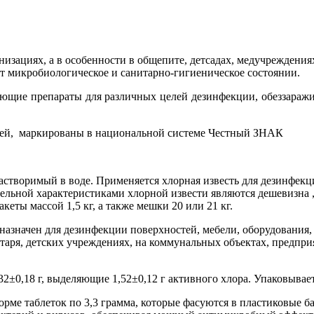
изациях, а в особенности в общепите, детсадах, медучреждения
ит микробиологическое и санитарно-гигиеническое состоянии.
ющие препараты для различных целей дезинфекции, обеззараж
ией, маркированы в национальной системе Честный ЗНАК
астворимый в воде. Применяется хлорная известь для дезинфекци
ельной характеристиками хлорной извести являются дешевизна ,
кеты массой 1,5 кг, а также мешки 20 или 21 кг.
азначен для дезинфекции поверхностей, мебели, оборудования, 
таря, детских учреждениях, на коммунальных объектах, предпри
2±0,18 г, выделяющие 1,52±0,12 г активного хлора. Упаковывает
рме таблеток по 3,3 грамма, которые фасуются в пластиковые б