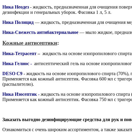
Ника Неодез
- жидкость, предназначенная для очищения поверх
дезинфекции и генеральных уборок. Фасовка 1 л, 5 л.
Ника Полицид
— жидкость, предназначенная для очищения мед
Ника-Свежесть антибактериальное
— мыло жидкое, предназна
Кожные антисептики
:
Ника-Тетрасепт
–
жидкость на основе изопропилового спирта,
Ника Гелиос -
антисептический гель
на основе изопропиловог
DESO C9
- жидкость на основе изопропилового спирта (70%), 
Применяется как кожный антисептик. Фасовка 600 мл с тригер
(распылителю).
Ника Изосептик -
жидкость на основе изопропилового спирта 
Применяется как кожный антисептик. Фасовка 750 мл с тригеро
Заказать выгодно дезинфицирующие средства для рук и пов
Ознакомиться c очень широким ассортиментом, а также заказать