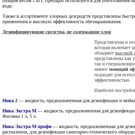
(общим весом 1 кг). Препарат используется для уничтожения 
воде.
Также в ассортименте хлорных дезсредств представлены быст
применения и высокую эффективность обеззараживания.
Дезинфицирующие средства, не содержащие хлор
Представлены в о
которая включает 
обладают
высокой 
представлены как 
так и специализир
имеют
моющий эф
подходят для испо
эффективностью.
Наиболее востребо
Ника 2
— жидкость, предназначенная для дезинфекции и мойки
Ника Экстра М
— жидкость, предназначенная для дезинфекции
Фасовка 1 л, 5 л.
Ника Экстра М
профи
— жидкость, предназначенная для дези
распыления, для дезинфекции санитарно-технического оборудов