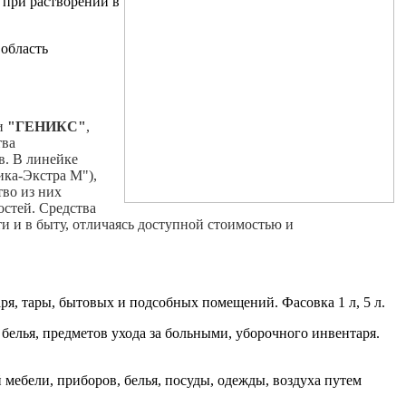
 при растворении в
область
и
"ГЕНИКС"
,
тва
в. В линейке
ка-Экстра М"),
во из них
остей. Средства
 и в быту, отличаясь доступной стоимостью и
я, тары, бытовых и подсобных помещений. Фасовка 1 л, 5 л.
белья, предметов ухода за больными, уборочного инвентаря.
мебели, приборов, белья, посуды, одежды, воздуха путем