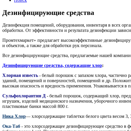
Поиск
Дезинфицирующие средства
Дезинфекция помещений, оборудования, инвентаря в всех орган
обработки. От эффективности и результата дезинфекции завис
Промтехмаркет» предлагает высокоэффективные дезинфициру
и объектов, а также для обработки рук персонала.
Все дезинфицирующие средства, предлагаемые нашей компан
Дезинфицирующие средства, содержащие хлор
:
Хлорная известь
- белый порошок с запахом хлора, частично р
зданий, помещений и поверхностей, помещений и др. Положит
высокая опасность и вредность применения. Упаковывается в па
Сульфохлорантин Д
- белый порошок, содержащий хлор, предн
игрушек, изделий медицинского назначения, уборочного инвен
пластиковые банки массой 800 г.
Ника Хлор
— хлорсодержащие таблетки белого цвета весом 3, 3
Ока-Таб
- это хлорсодержащее дезинфицирующее средство в фо