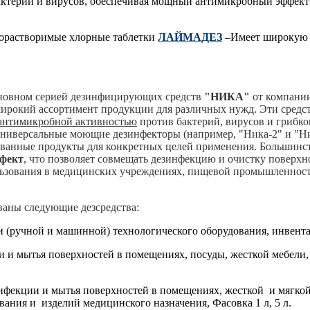
бактерий и вирусов, обеспечивая мощный антимикробный эффект
рорастворимые хлорные таблетки
ЛАЙМАДЕЗ
–Имеет широкую 
сновном серией дезинфицирующих средств
"НИКА"
от компани
широкий ассортимент продукции для различных нужд. Эти средс
антимикробной активностью
против бактерий, вирусов и грибко
универсальные моющие дезинфекторы (например, "Ника-2" и "Ни
ованные продукты для конкретных целей применения. Большинст
фект
, что позволяет совмещать дезинфекцию и очистку поверхн
льзования в медицинских учреждениях, пищевой промышленности
ваны следующие дезсредства:
 (ручной и машинной) технологического оборудования, инвентар
 и мытья поверхностей в помещениях, посуды, жесткой мебели, 
нфекции и мытья поверхностей в помещениях, жесткой и мягкой 
ания и изделий медицинского назначения, Фасовка 1 л, 5 л.